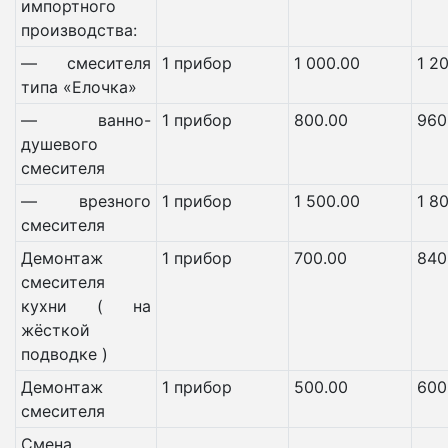
импортного
производства:
— смесителя
1 прибор
1 000.00
1 2
типа «Елочка»
— ванно-
1 прибор
800.00
960
душевого
смесителя
— врезного
1 прибор
1 500.00
1 8
смесителя
Демонтаж
1 прибор
700.00
840
смесителя
кухни ( на
жёсткой
подводке )
Демонтаж
1 прибор
500.00
600
смесителя
Смена