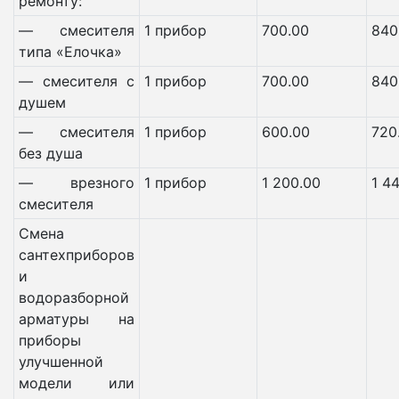
ремонту:
— смесителя
1 прибор
700.00
840
типа «Елочка»
— смесителя с
1 прибор
700.00
840
душем
— смесителя
1 прибор
600.00
720
без душа
— врезного
1 прибор
1 200.00
1 4
смесителя
Смена
сантехприборов
и
водоразборной
арматуры на
приборы
улучшенной
модели или