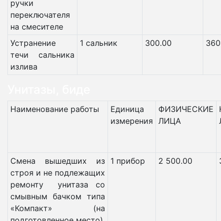
ручки
переключателя
на смесителе
Устранение
1 сальник
300.00
360
течи сальника
излива
Унитазы, биде
Наименование работы
Единица
ФИЗИЧЕСКИЕ
измерения
ЛИЦА
Смена вышедших из
1 прибор
2 500.00
строя и не подлежащих
ремонту унитаза со
смывным бачком типа
«Компакт» (на
подготовленное место)