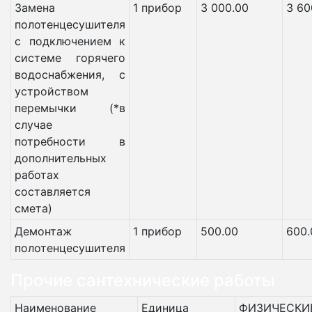
Замена
1 прибор
3 000.00
3 60
полотенцесушителя
с подключением к
системе горячего
водоснабжения, с
устройством
перемычки (*в
случае
потребности в
дополнительных
работах
составляется
смета)
Демонтаж
1 прибор
500.00
600.
полотенцесушителя
Прочие сантехнические работы
Наименование
Единица
ФИЗИЧЕСКИ