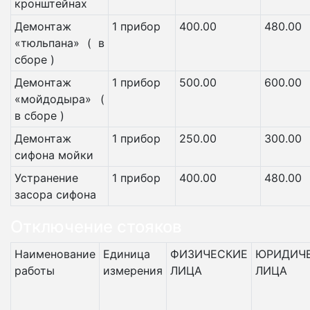
кронштейнах
Демонтаж
1 прибор
400.00
480.00
«тюльпана» ( в
сборе )
Демонтаж
1 прибор
500.00
600.00
«мойдодыра» (
в сборе )
Демонтаж
1 прибор
250.00
300.00
сифона мойки
Устранение
1 прибор
400.00
480.00
засора сифона
Отключение стояков
Наименование
Единица
ФИЗИЧЕСКИЕ
ЮРИДИЧ
работы
измерения
ЛИЦА
ЛИЦА