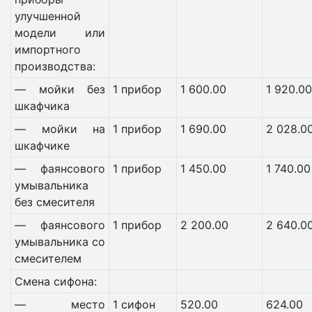
улучшенной
модели или
импортного
производства:
— мойки без
1 прибор
1 600.00
1 920.00
шкафчика
— мойки на
1 прибор
1 690.00
2 028.0
шкафчике
— фаянсового
1 прибор
1 450.00
1 740.00
умывальника
без смесителя
— фаянсового
1 прибор
2 200.00
2 640.0
умывальника со
смесителем
Смена сифона:
— место
1 сифон
520.00
624.00