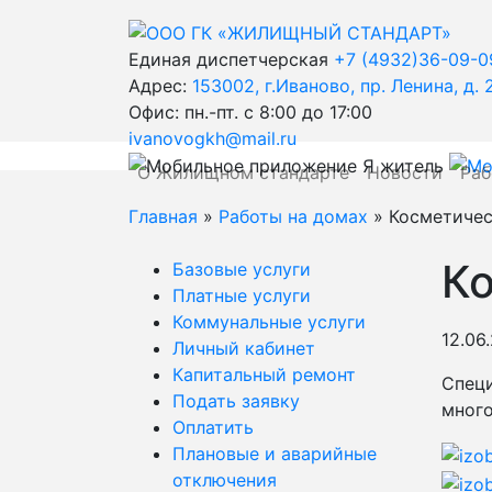
Единая диспетчерская
+7 (4932)36-09-0
Адрес:
153002, г.Иваново, пр. Ленина, д. 
Офис: пн.-пт. с 8:00 до 17:00
ivanovogkh@mail.ru
О Жилищном стандарте
Новости
Раб
Главная
»
Работы на домах
» Косметичес
К
Базовые услуги
Платные услуги
Коммунальные услуги
12.06
Личный кабинет
Капитальный ремонт
Специ
Подать заявку
много
Оплатить
Плановые и аварийные
отключения