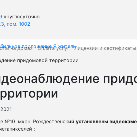
9
круглосуточно
23, пом. 1002
оты на домах
Оплата услуг
Лицензии и сертификаты
юдение придомовой территории
идеонаблюдение прид
ерритории
.2021
ме №10 мкрн. Рождественский
установлены видеокам
мегапикселей :