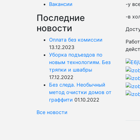
Вакансии
-у вс
Последние
-в хо
новости
Досту
Оплата без комиссии
Работ
13.12.2023
дейст
Уборка подъездов по
новым технологиям. Без
тряпки и швабры
17.12.2022
Без следа. Необычный
метод очистки домов от
граффити
01.10.2022
Все новости