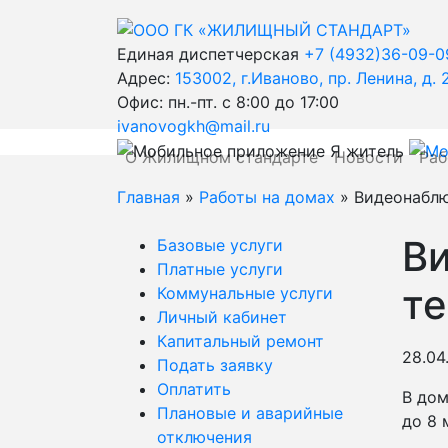
Единая диспетчерская
+7 (4932)36-09-0
Адрес:
153002, г.Иваново, пр. Ленина, д. 
Офис: пн.-пт. с 8:00 до 17:00
ivanovogkh@mail.ru
О Жилищном стандарте
Новости
Раб
Главная
»
Работы на домах
» Видеонабл
В
Базовые услуги
Платные услуги
т
Коммунальные услуги
Личный кабинет
Капитальный ремонт
28.04
Подать заявку
Оплатить
В до
Плановые и аварийные
до 8 
отключения